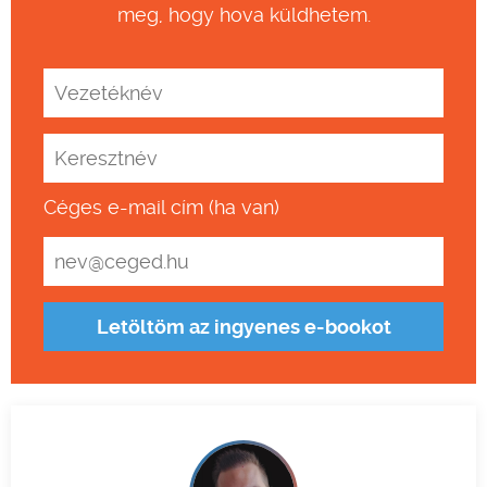
meg, hogy hova küldhetem.
Céges e-mail cím (ha van)
Letöltöm az ingyenes e-bookot