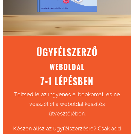
ÜGYFÉLSZERZŐ
WEBOLDAL
7+1 LÉPÉSBEN
Töltsed le az ingyenes e-bookomat, és ne
vesszél el a weboldal készítés
útvesztőjében.
Készen állsz az ügyfélszerzésre? Csak add