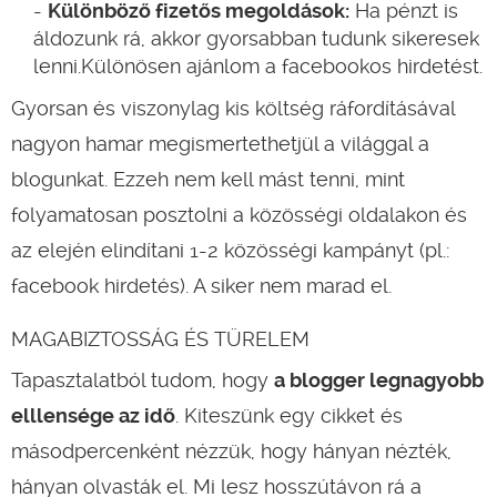
Különböző fizetős megoldások:
Ha pénzt is
áldozunk rá, akkor gyorsabban tudunk sikeresek
lenni.Különösen ajánlom a facebookos hirdetést.
Gyorsan és viszonylag kis költség ráfordításával
nagyon hamar megismertethetjül a világgal a
blogunkat. Ezzeh nem kell mást tenni, mint
folyamatosan posztolni a közösségi oldalakon és
az elején elindítani 1-2 közösségi kampányt (pl.:
facebook hirdetés). A siker nem marad el.
MAGABIZTOSSÁG ÉS TÜRELEM
Tapasztalatból tudom, hogy
a blogger legnagyobb
elllensége az idő
. Kiteszünk egy cikket és
másodpercenként nézzük, hogy hányan nézték,
hányan olvasták el. Mi lesz hosszútávon rá a