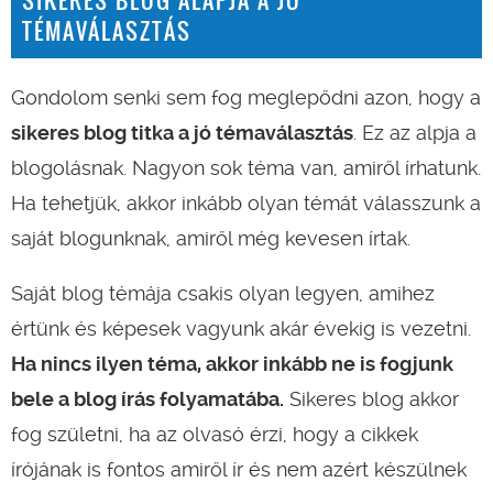
SIKERES BLOG ALAPJA A JÓ
TÉMAVÁLASZTÁS
Gondolom senki sem fog meglepődni azon, hogy a
sikeres blog titka a jó témaválasztás
. Ez az alpja a
blogolásnak. Nagyon sok téma van, amiről írhatunk.
Ha tehetjük, akkor inkább olyan témát válasszunk a
saját blogunknak, amiről még kevesen írtak.
Saját blog témája csakis olyan legyen, amihez
értünk és képesek vagyunk akár évekig is vezetni.
Ha nincs ilyen téma, akkor inkább ne is fogjunk
bele a blog írás folyamatába.
Sikeres blog akkor
fog születni, ha az olvasó érzi, hogy a cikkek
írójának is fontos amiről ír és nem azért készülnek