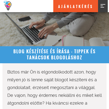
AJÁNLATKÉRÉS
BLOG KÉSZÍTÉSE ÉS ÍRÁSA - TIPPEK ÉS
TANÁCSOK BLOGOLÁSHOZ
Biztos már Ön is elgondolkodott azon, hogy
milyen jó is lenne saját blogot készíteni és a
gondolatait, érzéseit megosztani a világgal.
De vajon, hogy érdemes nekiállni és miket kell
átgondolni előtte? Ha kiváncsi ezekre a