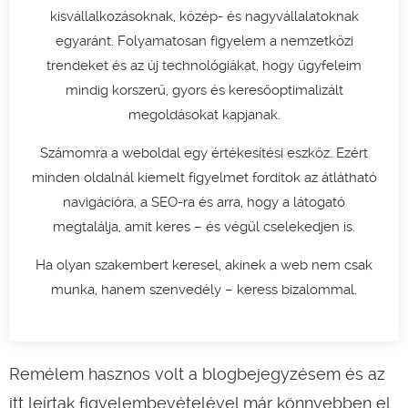
kisvállalkozásoknak, közép- és nagyvállalatoknak
egyaránt. Folyamatosan figyelem a nemzetközi
trendeket és az új technológiákat, hogy ügyfeleim
mindig korszerű, gyors és keresőoptimalizált
megoldásokat kapjanak.
Számomra a weboldal egy értékesítési eszköz. Ezért
minden oldalnál kiemelt figyelmet fordítok az átlátható
navigációra, a SEO-ra és arra, hogy a látogató
megtalálja, amit keres – és végül cselekedjen is.
Ha olyan szakembert keresel, akinek a web nem csak
munka, hanem szenvedély – keress bizalommal.
Remélem hasznos volt a blogbejegyzésem és az
itt leírtak figyelembevételével már könnyebben el