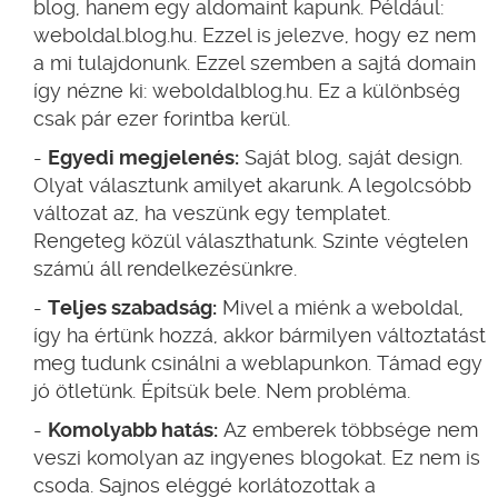
blog, hanem egy aldomaint kapunk. Például:
weboldal.blog.hu. Ezzel is jelezve, hogy ez nem
a mi tulajdonunk. Ezzel szemben a sajtá domain
így nézne ki: weboldalblog.hu. Ez a különbség
csak pár ezer forintba kerül.
Egyedi megjelenés:
Saját blog, saját design.
Olyat választunk amilyet akarunk. A legolcsóbb
változat az, ha veszünk egy templatet.
Rengeteg közül választhatunk. Szinte végtelen
számú áll rendelkezésünkre.
Teljes szabadság:
Mivel a miénk a weboldal,
így ha értünk hozzá, akkor bármilyen változtatást
meg tudunk csinálni a weblapunkon. Támad egy
jó ötletünk. Építsük bele. Nem probléma.
Komolyabb hatás:
Az emberek többsége nem
veszi komolyan az ingyenes blogokat. Ez nem is
csoda. Sajnos eléggé korlátozottak a