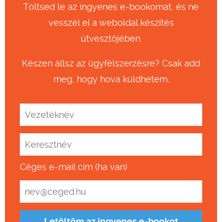
Töltsed le az ingyenes e-bookomat, és ne
vesszél el a weboldal készítés
útvesztőjében.
Készen állsz az ügyfélszerzésre? Csak add
meg, hogy hova küldhetem.
Céges e-mail cím (ha van)
Letöltöm az ingyenes e-bookot