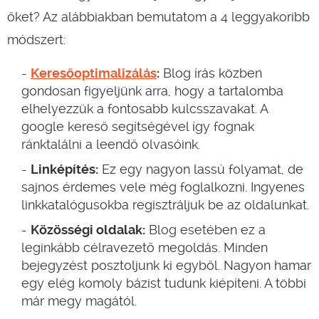
őket? Az alábbiakban bemutatom a 4 leggyakoribb
módszert:
Keresőoptimalizálás
:
Blog írás közben
gondosan figyeljünk arra, hogy a tartalomba
elhelyezzük a fontosabb kulcsszavakat. A
google kereső segítségével így fognak
ránktalálni a leendő olvasóink.
Linképítés:
Ez egy nagyon lassú folyamat, de
sajnos érdemes vele még foglalkozni. Ingyenes
linkkatalógusokba regisztráljuk be az oldalunkat.
Közösségi oldalak:
Blog esetében ez a
leginkább célravezető megoldás. Minden
bejegyzést posztoljunk ki egyből. Nagyon hamar
egy elég komoly bázist tudunk kiépíteni. A többi
már megy magától.