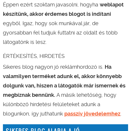
Éppen ezért szoktam javasolni, hogyha
weblapot
készítünk, akkor érdemes blogot is indítani
egyből. Igaz, hogy sok munkával jár, de
gyorsabban fel tudjuk futtatni az oldalt és több
látogatónk is lesz.
ÉRTÉKESÍTÉS, HIRDETÉS
Sikeres blog nagyon jó reklámhordozó is.
Ha
valamilyen terméket adunk el, akkor könnyebb
dolgunk van, hiszen a látogatók már ismernek és
megbíznak bennünk.
A másik lehetőség, hogy
különböző hirdetési felületeket adunk a
blogunkon, így juthatunk
passzív jövedelemhez
.