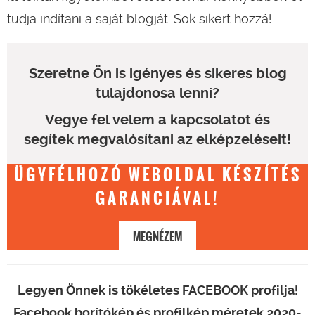
tudja indítani a saját blogját. Sok sikert hozzá!
Szeretne Ön is igényes és sikeres blog
tulajdonosa lenni?
Vegye fel velem a kapcsolatot és
segítek megvalósítani az elképzeléseit!
ÜGYFÉLHOZÓ WEBOLDAL KÉSZÍTÉS
GARANCIÁVAL!
MEGNÉZEM
Legyen Önnek is tökéletes FACEBOOK profilja!
Facebook borítókép és profilkép méretek 2020-