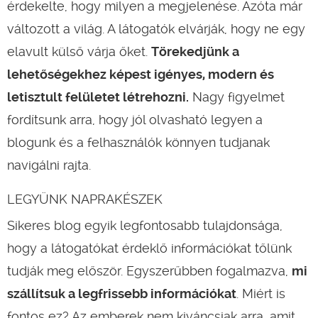
érdekelte, hogy milyen a megjelenése. Azóta már
változott a világ. A látogatók elvárják, hogy ne egy
elavult külső várja őket.
Törekedjünk a
lehetőségekhez képest igényes, modern és
letisztult felületet létrehozni.
Nagy figyelmet
fordítsunk arra, hogy jól olvasható legyen a
blogunk és a felhasználók könnyen tudjanak
navigálni rajta.
LEGYÜNK NAPRAKÉSZEK
Sikeres blog egyik legfontosabb tulajdonsága,
hogy a látogatókat érdeklő információkat tőlünk
tudják meg először. Egyszerűbben fogalmazva,
mi
szállítsuk a legfrissebb információkat
. Miért is
fontos ez? Az emberek nem kiváncsiak arra, amit