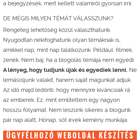
a bejegyzések, mert kellett valamiről gyorsan írni.
DE MÉGIS MILYEN TÉMÁT VÁLASSZUNK?
Rengeteg lehetőség közül választhatunk.
Nyugodtan nekifoghatunk olyan témáknak is,
amikkel nap, mint nap találkozunk. Például: filmek,
zenék. Nem baj, ha a blogolás témája nem egyedi.
A lényeg, hogy tudjunk újak és egyediek lenni.
Ne
lemásoljunk valakit, hanem saját magunkat adjuk.
Az idő majd ledönti, hogy mennyire kiváncsiak rá
az emberek. Ez, mint említettem egy nagyon
hosszú folyamat. Nem leszünk sikeres a blogunk
pár nap alatt, Hónap, sőt évek kemény munkája.
ÜGYFÉLHOZÓ WEBOLDAL KÉSZÍTÉS