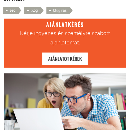
seo
blog
blog írás
AJÁNLATKÉRÉS
Kérje ingyenes és személyre szabott
ajánlatomat.
AJÁNLATOT KÉREK