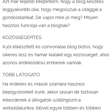
Azt már feljebb kifejtettem, hogy a blog készítés
leggyakoribb oka, hogy megosszuk a világgal a
gondolatainkat. De vajon mire jó még? Milyen
hasznos funciója van a blognak?
KÖZÖSSÉGÉPÍTÉS
A jól elkészített és színvonalas blog biztos, hogy
sikeres lesz és hamar kialakít egy közösséget, ahol
azonos érdeklődésű emberek vannak.
TÖBB LÁTOGATÓ
Ha érdekes és mások számára hasznos
bejegyzéseket írunk, akkor lassan de biztosan
elkezdenek a látogatók szállíngózni a
weboldalunkra. Idővel egyre többen és többen.