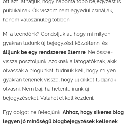
ott azt láthatjuk, hogy naponta több bejegyzést is
publikálnak. Ők viszont nem egyedül csinálják,
hanem valószinűleg többen.
Mi a teendőnk? Gondoljuk át, hogy mi milyen
gyakran tudunk új bejegyzést közzétenni és
álljunk be egy rendszeres ütemre
. Ne össze-
vissza posztoljunk. Azoknak a látogatóknak, akik
olvassák a blogunkat, tudniuk kell, hogy milyen
gyakran térjenek vissza, hogy új cikket tudjanak
olvasni. Nem baj, ha hetente írunk új
bejegyzéseket. Valahol el kell kezdeni.
Egy dolgot ne feledjünk.
Ahhoz, hogy sikeres blog
legyen jó minőségű blogbejegyzések kellenek
.