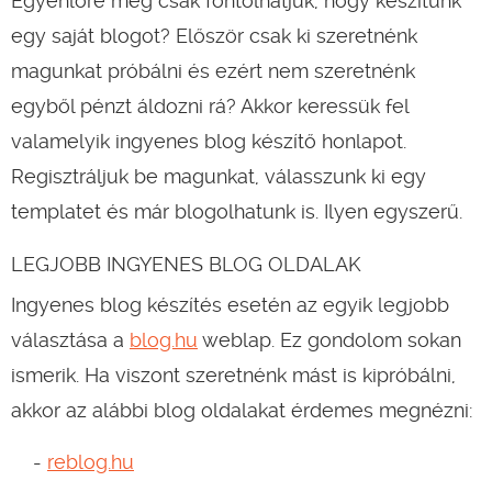
Egyenlőre még csak fontolhatjuk, hogy készítünk
egy saját blogot? Először csak ki szeretnénk
magunkat próbálni és ezért nem szeretnénk
egyből pénzt áldozni rá? Akkor keressük fel
valamelyik ingyenes blog készítő honlapot.
Regisztráljuk be magunkat, válasszunk ki egy
templatet és már blogolhatunk is. Ilyen egyszerű.
LEGJOBB INGYENES BLOG OLDALAK
Ingyenes blog készítés esetén az egyik legjobb
választása a
blog.hu
weblap. Ez gondolom sokan
ismerik. Ha viszont szeretnénk mást is kipróbálni,
akkor az alábbi blog oldalakat érdemes megnézni:
reblog.hu