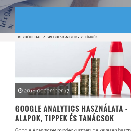
KEZDŐOLDAL
WEBDESIGN BLOG
CÍMKÉK
2018 december 17
GOOGLE ANALYTICS HASZNÁLATA -
ALAPOK, TIPPEK ÉS TANÁCSOK
Google Analyticset mindenki ismeri, de kevesen haszná