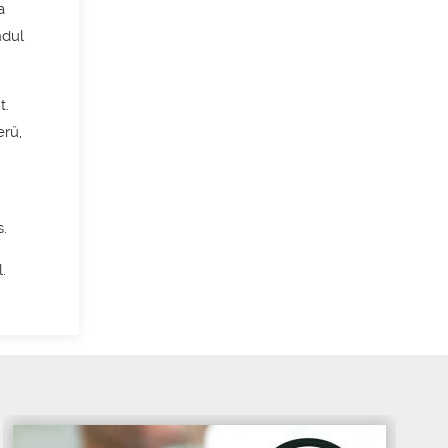
a
ndul
t.
erű,
s.
.