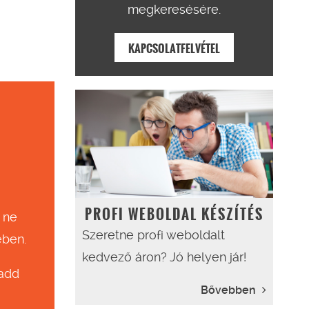
megkeresésére.
KAPCSOLATFELVÉTEL
PROFI WEBOLDAL KÉSZÍTÉS
 ne
Szeretne profi weboldalt
ében.
kedvező áron? Jó helyen jár!
 add
Bővebben