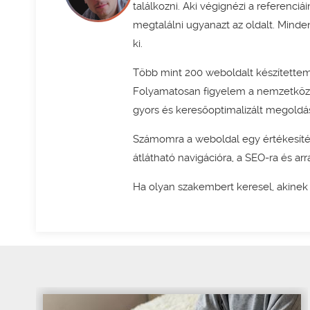
találkozni. Aki végignézi a referenci
megtalálni ugyanazt az oldalt. Minden
ki.
Több mint 200 weboldalt készítettem
Folyamatosan figyelem a nemzetközi 
gyors és keresőoptimalizált megoldá
Számomra a weboldal egy értékesítési
átlátható navigációra, a SEO-ra és arr
Ha olyan szakembert keresel, akine