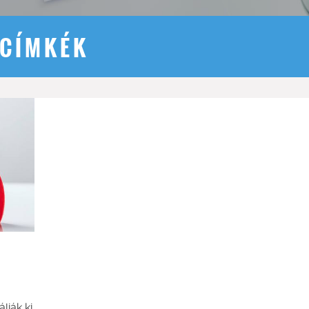
CÍMKÉK
lják ki