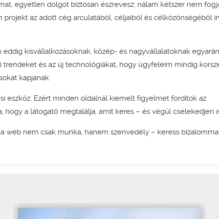
áimat, egyetlen dolgot biztosan észrevesz: nálam kétszer nem fogj
 projekt az adott cég arculatából, céljaiból és célközönségéből i
 eddig kisvállalkozásoknak, közép- és nagyvállalatoknak egyarán
trendeket és az új technológiákat, hogy ügyfeleim mindig korsz
sokat kapjanak.
 eszköz. Ezért minden oldalnál kiemelt figyelmet fordítok az
a, hogy a látogató megtalálja, amit keres – és végül cselekedjen i
k a web nem csak munka, hanem szenvedély – keress bizalommal