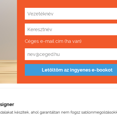
Céges e-mail cím (ha van)
Letöltöm az ingyenes e-bookot
signer
dalakat készítek, ahol garantáltan nem fogsz sablonmegoldások