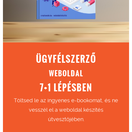
ÜGYFÉLSZERZŐ
WEBOLDAL
7+1 LÉPÉSBEN
Töltsed le az ingyenes e-bookomat, és ne
vesszél el a weboldal készítés
útvesztőjében.