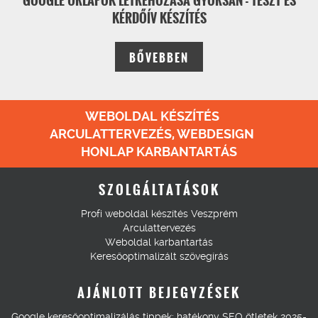
GOOGLE ŰRLAPOK LÉTREHOZÁSA GYORSAN - TESZT ÉS
KÉRDŐÍV KÉSZÍTÉS
BŐVEBBEN
WEBOLDAL KÉSZÍTÉS
ARCULATTERVEZÉS, WEBDESIGN
HONLAP KARBANTARTÁS
SZOLGÁLTATÁSOK
Profi weboldal készítés Veszprém
Arculattervezés
Weboldal karbantartás
Keresőoptimalizált szövegírás
AJÁNLOTT BEJEGYZÉSEK
Google keresőoptimalizálás tippek: hatékony SEO ötletek 2025-