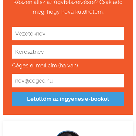
Készen állsz az ügyfélszerzésre? Csak add
meg, hogy hova küldhetem.
Céges e-mail cím (ha van)
Letöltöm az ingyenes e-bookot