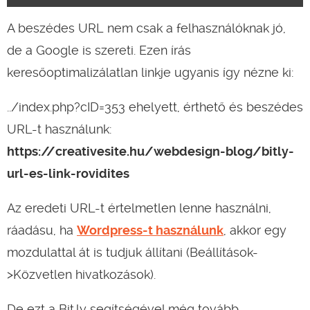
A beszédes URL nem csak a felhasználóknak jó,
de a Google is szereti. Ezen írás
keresőoptimalizálatlan linkje ugyanis így nézne ki:
../index.php?cID=353 ehelyett, érthető és beszédes
URL-t használunk:
https://creativesite.hu/webdesign-blog/bitly-
url-es-link-rovidites
Az eredeti URL-t értelmetlen lenne használni,
ráadásu, ha
Wordpress-t használunk
, akkor egy
mozdulattal át is tudjuk állítani (Beállítások-
>Közvetlen hivatkozások).
De ezt a Bit.ly segítségével még tovább