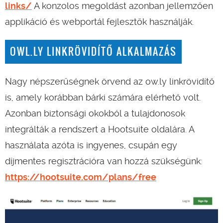
links/
A konzolos megoldást azonban jellemzően
applikáció és webportál fejlesztők használják.
OWL.LY LINKRÖVIDÍTŐ ALKALMAZÁS
Nagy népszerűségnek örvend az ow.ly linkrövidítő
is, amely korábban bárki számára elérhető volt.
Azonban biztonsági okokból a tulajdonosok
integrálták a rendszert a Hootsuite oldalára. A
használata azóta is ingyenes, csupán egy
díjmentes regisztrációra van hozzá szükségünk:
https://hootsuite.com/plans/free