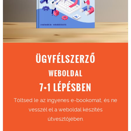
ÜGYFÉLSZERZŐ
WEBOLDAL
7+1 LÉPÉSBEN
Töltsed le az ingyenes e-bookomat, és ne
vesszél el a weboldal készítés
útvesztőjében.