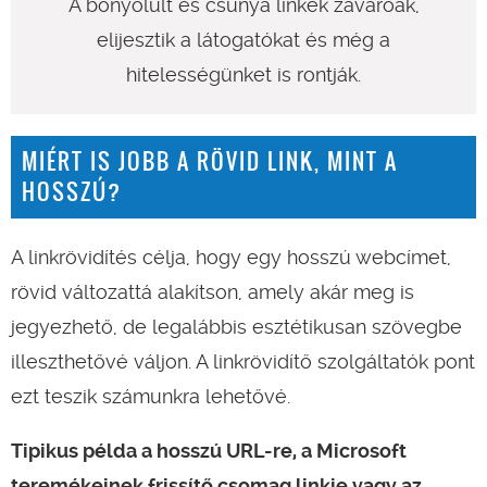
A bonyolúlt és csúnya linkek zavaróak,
elijesztik a látogatókat és még a
hitelességünket is rontják.
MIÉRT IS JOBB A RÖVID LINK, MINT A
HOSSZÚ?
A linkrövidítés célja, hogy egy hosszú webcímet,
rövid változattá alakítson, amely akár meg is
jegyezhető, de legalábbis esztétikusan szövegbe
illeszthetővé váljon. A linkrövidítő szolgáltatók pont
ezt teszik számunkra lehetővé.
Tipikus példa a hosszú URL-re, a Microsoft
teremékeinek frissítő csomag linkje vagy az