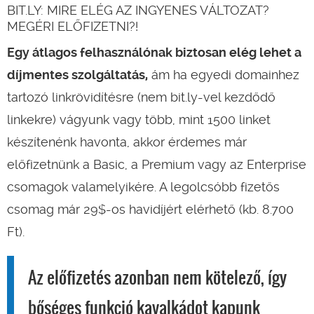
BIT.LY: MIRE ELÉG AZ INGYENES VÁLTOZAT?
MEGÉRI ELŐFIZETNI?!
Egy átlagos felhasználónak biztosan elég lehet a
díjmentes szolgáltatás,
ám ha egyedi domainhez
tartozó linkrövidítésre (nem bit.ly-vel kezdődő
linkekre) vágyunk vagy több, mint 1500 linket
készítenénk havonta, akkor érdemes már
előfizetnünk a Basic, a Premium vagy az Enterprise
csomagok valamelyikére. A legolcsóbb fizetős
csomag már 29$-os havidíjért elérhető (kb. 8.700
Ft).
Az előfizetés azonban nem kötelező, így
bőséges funkció kavalkádot kapunk