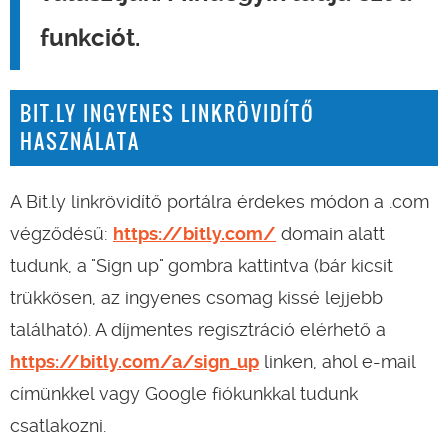
funkciót.
BIT.LY INGYENES LINKRÖVIDÍTŐ
HASZNÁLATA
A Bit.ly linkrövidítő portálra érdekes módon a .com
végződésű:
https://bitly.com/
domain alatt
tudunk, a "Sign up" gombra kattintva (bár kicsit
trükkösen, az ingyenes csomag kissé lejjebb
található). A díjmentes regisztráció elérhető a
https://bitly.com/a/sign_up
linken, ahol e-mail
címünkkel vagy Google fiókunkkal tudunk
csatlakozni.