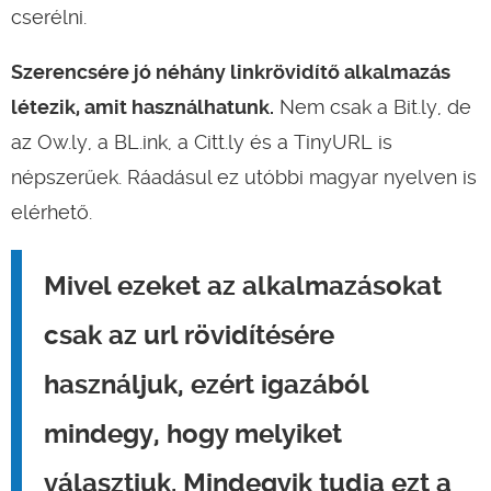
cserélni.
Szerencsére jó néhány linkrövidítő alkalmazás
létezik, amit használhatunk.
Nem csak a Bit.ly, de
az Ow.ly, a BL.ink, a Citt.ly és a TinyURL is
népszerűek. Ráadásul ez utóbbi magyar nyelven is
elérhető.
Mivel ezeket az alkalmazásokat
csak az url rövidítésére
használjuk, ezért igazából
mindegy, hogy melyiket
választjuk. Mindegyik tudja ezt a