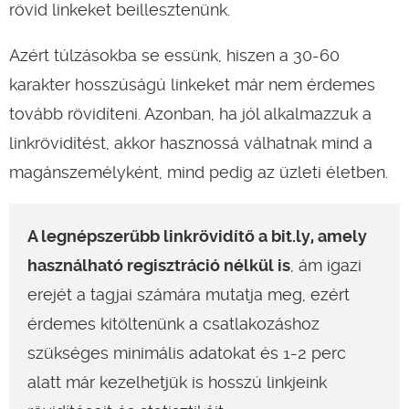
rövid linkeket beillesztenünk.
Azért túlzásokba se essünk, hiszen a 30-60
karakter hosszúságú linkeket már nem érdemes
tovább rövidíteni. Azonban, ha jól alkalmazzuk a
linkrövidítést, akkor hasznossá válhatnak mind a
magánszemélyként, mind pedig az üzleti életben.
A legnépszerűbb linkrövidítő a bit.ly, amely
használható regisztráció nélkül is
, ám igazi
erejét a tagjai számára mutatja meg, ezért
érdemes kitöltenünk a csatlakozáshoz
szükséges minimális adatokat és 1-2 perc
alatt már kezelhetjük is hosszú linkjeink