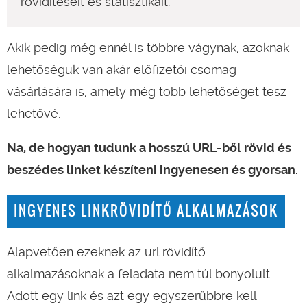
rövidítéseit és statisztikáit.
Akik pedig még ennél is többre vágynak, azoknak
lehetőségük van akár előfizetői csomag
vásárlására is, amely még több lehetőséget tesz
lehetővé.
Na, de hogyan tudunk a hosszú URL-ből rövid és
beszédes linket készíteni ingyenesen és gyorsan.
INGYENES LINKRÖVIDÍTŐ ALKALMAZÁSOK
Alapvetően ezeknek az url rövidítő
alkalmazásoknak a feladata nem túl bonyolult.
Adott egy link és azt egy egyszerűbbre kell