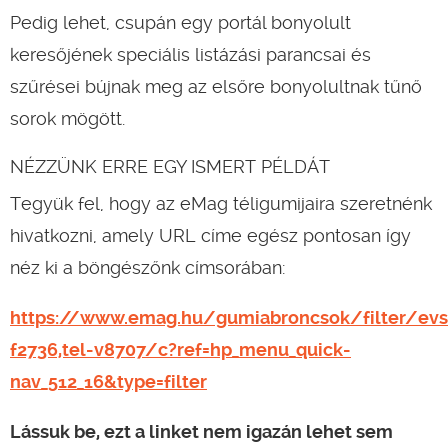
Pedig lehet, csupán egy portál bonyolult
keresőjének speciális listázási parancsai és
szűrései bújnak meg az elsőre bonyolultnak tűnő
sorok mögött.
NÉZZÜNK ERRE EGY ISMERT PÉLDÁT
Tegyük fel, hogy az eMag téligumijaira szeretnénk
hivatkozni, amely URL címe egész pontosan így
néz ki a böngészőnk címsorában:
https://www.emag.hu/gumiabroncsok/filter/evs
f2736,tel-v8707/c?ref=hp_menu_quick-
nav_512_16&type=filter
Lássuk be, ezt a linket nem igazán lehet sem