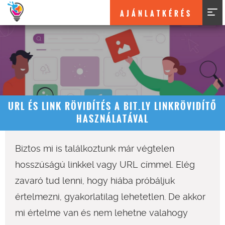
AJÁNLATKÉRÉS
URL ÉS LINK RÖVIDÍTÉS A BIT.LY LINKRÖVIDÍTŐ
HASZNÁLATÁVAL
Biztos mi is találkoztunk már végtelen
hosszúságú linkkel vagy URL címmel. Elég
zavaró tud lenni, hogy hiába próbáljuk
értelmezni, gyakorlatilag lehetetlen. De akkor
mi értelme van és nem lehetne valahogy