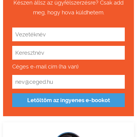
Készen állsz az ügyfélszerzésre? Csak add
meg, hogy hova küldhetem.
Céges e-mail cím (ha van)
Letöltöm az ingyenes e-bookot