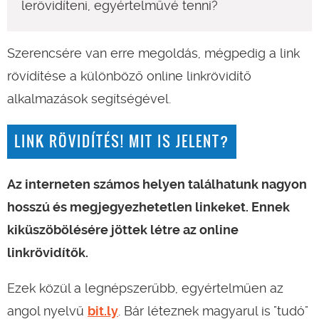
lerövidíteni, egyértelművé tenni?
Szerencsére van erre megoldás, mégpedig a link
rövídítése a különböző online linkrövidítő
alkalmazások segítségével.
LINK RÖVIDÍTÉS! MIT IS JELENT?
Az interneten számos helyen találhatunk nagyon
hosszú és megjegyezhetetlen linkeket. Ennek
kiküszöbölésére jöttek létre az online
linkrövidítők.
Ezek közül a legnépszerűbb, egyértelműen az
angol nyelvű
bit.ly
. Bár léteznek magyarul is "tudó"