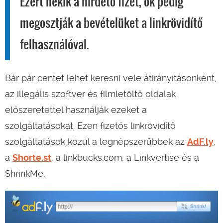
Ezért nekik a hirdető fizet, ők pedig
megosztják a bevételüket a linkrövidítő
felhasználóval.
Bár pár centet lehet keresni vele átirányításonként,
az illegális szoftver és filmletöltő oldalak
előszeretettel használják ezeket a
szolgáltatásokat. Ezen fizetős linkrövidítő
szolgáltatások közül a legnépszerűbbek az
AdF.ly
,
a
Shorte.st
, a linkbucks.com, a Linkvertise és a
ShrinkMe.