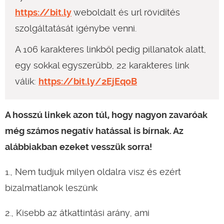
https://bit.ly
weboldalt és url rövidítés
szolgáltatását igénybe venni.
A 106 karakteres linkből pedig pillanatok alatt,
egy sokkal egyszerűbb, 22 karakteres link
válik:
https://bit.ly/2EjEqoB
A hosszú linkek azon túl, hogy nagyon zavaróak
még számos negatív hatással is bírnak. Az
alábbiakban ezeket vesszük sorra!
1., Nem tudjuk milyen oldalra visz és ezért
bizalmatlanok leszünk
2., Kisebb az átkattintási arány, ami